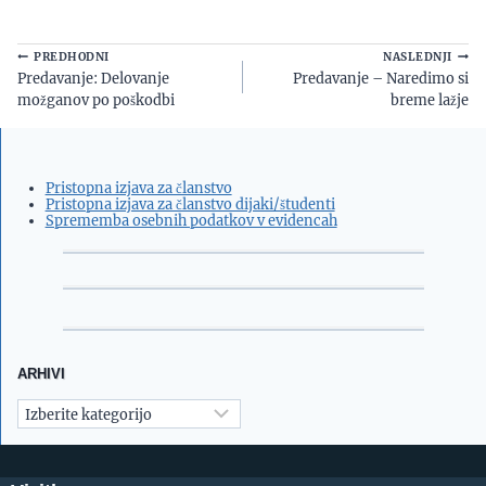
Navigacija
PREDHODNI
NASLEDNJI
Predavanje: Delovanje
Predavanje – Naredimo si
prispevka
možganov po poškodbi
breme lažje
Pristopna izjava za članstvo
Pristopna izjava za članstvo dijaki/študenti
Sprememba osebnih podatkov v evidencah
ARHIVI
Arhivi