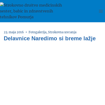
Skip
to
content
23. maja 2016
Fotogalerija
,
Strokovna srečanja
Delavnice Naredimo si breme lažje