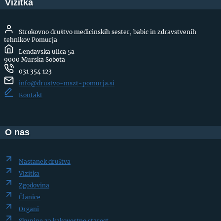
Vizitka
Strokovno društvo medicinskih sester, babic in zdravstvenih
tehnikov Pomurja
Lendavska ulica 5a
9000 Murska Sobota
031 354 123
info@drustvo-mszt-pomurja.si
Kontakt
O nas
Nastanek društva
Vizitka
Zgodovina
Članice
Organi
Skupine za kakovostno starost