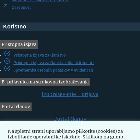
Zasebnost
Koristno
Pristopna izjava
Pristopna izjava za članstvo
Pristopna izjava za članstvo dijaki/študenti
Sprememba osebnih podatkov v evidencah
E-prijavnica na strokovna izobraževanja
Izobraževanje - prijava
Portal članov
Portal članov
Na spletni strani uporabljamo piškotke (cookies) za
Prošnja za dodelitev sredstev
izboljšanje uporabniške iskušnje. S klikom na gumb