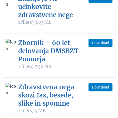
učinkovite
zdravstvene nege
1 file(s)
3.63 MB
Zbornik – 60 let
Download
delovanja DMSBZT
Pomurja
1 file(s)
7.32 MB
Zdravstvena nega
Download
skozi čas, besede,
slike in spomine
1 file(s)
5 MB