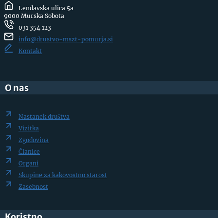
Lendavska ulica 5a
9000 Murska Sobota
031 354 123
info@drustvo-mszt-pomurja.si
Kontakt
O nas
Nastanek društva
Vizitka
Zgodovina
Članice
Organi
Skupine za kakovostno starost
Zasebnost
Koristno