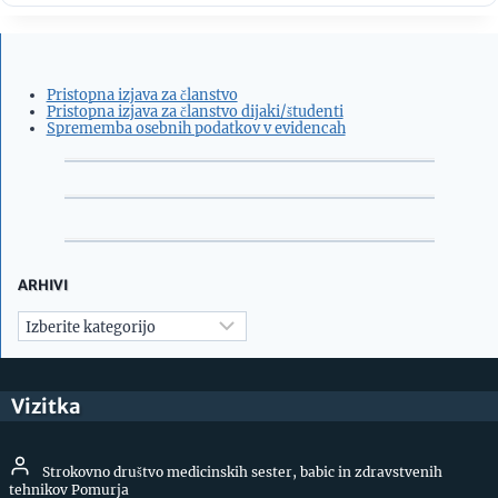
Pristopna izjava za članstvo
Pristopna izjava za članstvo dijaki/študenti
Sprememba osebnih podatkov v evidencah
ARHIVI
Arhivi
Vizitka
Strokovno društvo medicinskih sester, babic in zdravstvenih
tehnikov Pomurja