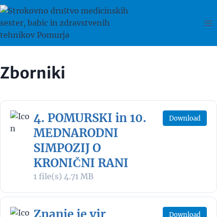
Skip
to
content
Zborniki
4. POMURSKI in 10.
Download
MEDNARODNI
SIMPOZIJ O
KRONIČNI RANI
1 file(s)
4.71 MB
Znanje je vir
Download