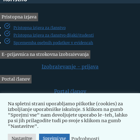
Pristopna izjava
Pristopna izjava za članstvo
Pristopna izjava za članstvo dijaki/študenti
Sprememba osebnih podatkov v evidencah
E-prijavnica na strokovna izobraževanja
Izobraževanje - prijava
Portal članov
Portal članov
Na spletni strani uporabljamo piškotke (cookies) za
Prošnja za dodelitev sredstev
izboljšanje uporabniške iskušnje. S klikom na gumb
Prošnja za dodelitev sredstev za strokovno izpopolnjevanje
Prenos
"Sprejmi vse" nam dovoljujete uporabo le-teh, lahko
pa si jih prilagodite tudi po svoje s klikom na gumb
"Nastavitve".
Podrobnosti
Nastavitve
Sprejmi vse
© 2026 Strokovno društvo medicinskih sester, babic in zdravstvenih