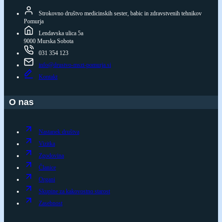
Strokovno društvo medicinskih sester, babic in zdravstvenih tehnikov
Pomurja
Lendavska ulica 5a
9000 Murska Sobota
031 354 123
info@drustvo-mszt-pomurja.si
Kontakt
O nas
Nastanek društva
Vizitka
Zgodovina
Članice
Organi
Skupine za kakovostno starost
Zasebnost