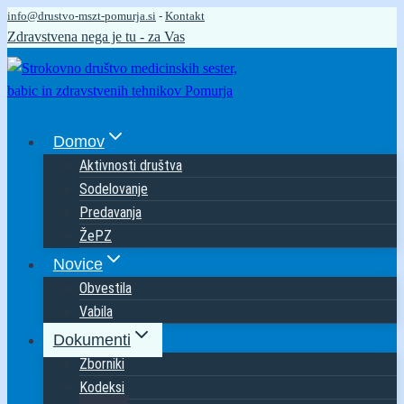
info@drustvo-mszt-pomurja.si
-
Kontakt
Skip
Zdravstvena nega je tu - za Vas
to
content
Domov
Aktivnosti društva
Sodelovanje
Predavanja
ŽePZ
Novice
Obvestila
Vabila
Dokumenti
Zborniki
Kodeksi