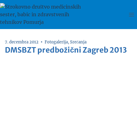
Skip
to
content
7. decembra 2012
Fotogalerija
,
Srečanja
DMSBZT predbožični Zagreb 2013