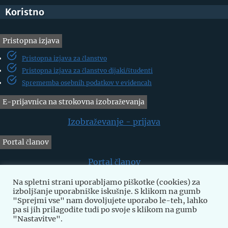
Koristno
Pristopna izjava
Pristopna izjava za članstvo
Pristopna izjava za članstvo dijaki/študenti
Sprememba osebnih podatkov v evidencah
E-prijavnica na strokovna izobraževanja
Izobraževanje - prijava
Portal članov
Portal članov
Prošnja za dodelitev sredstev
Na spletni strani uporabljamo piškotke (cookies) za
izboljšanje uporabniške iskušnje. S klikom na gumb
Prošnja za dodelitev sredstev za strokovno izpopolnjevanje
Prenos
"Sprejmi vse" nam dovoljujete uporabo le-teh, lahko
pa si jih prilagodite tudi po svoje s klikom na gumb
"Nastavitve".