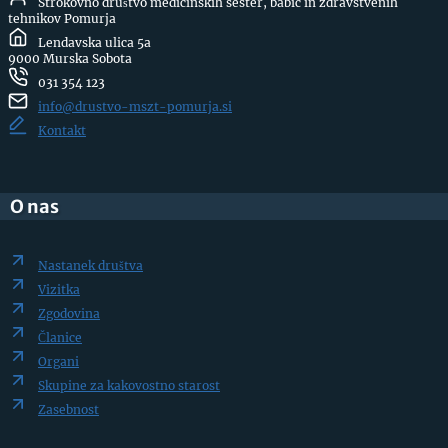
Strokovno društvo medicinskih sester, babic in zdravstvenih
tehnikov Pomurja
Lendavska ulica 5a
9000 Murska Sobota
031 354 123
info@drustvo-mszt-pomurja.si
Kontakt
O nas
Nastanek društva
Vizitka
Zgodovina
Članice
Organi
Skupine za kakovostno starost
Zasebnost