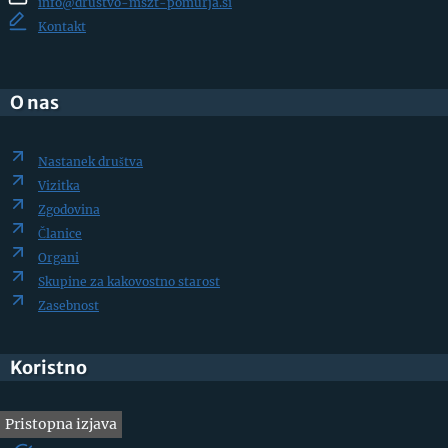
info@drustvo-mszt-pomurja.si
Kontakt
O nas
Nastanek društva
Vizitka
Zgodovina
Članice
Organi
Skupine za kakovostno starost
Zasebnost
Koristno
Pristopna izjava