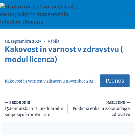
Skip
to
content
18. septembra 2025
Vabila
Kakovost in varnost v zdravstvu (
modul licenca)
Prenos
Kakovost in varnost v zdravstvu november 2025
Navigacija
PREDHODNI
NASLEDNJI
15.Pomurski in 11. mednarodni
Poklicna etika in zakonodaja v
prispevka
simpozij o kronični rani
zdravstvu