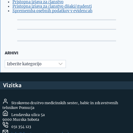
Pristopna izjava za članstvo
Pristopna izjava za članstvo dijaki/študenti
Sprememba osebnih podatkov v evidencah
ARHIVI
Arhivi
Vizitka
Strokovno društvo medicinskih sester, babic in zdravstvenih
tehnikov Pomurja
Lendavska ulica 5a
9000 Murska Sobota
031 354 123