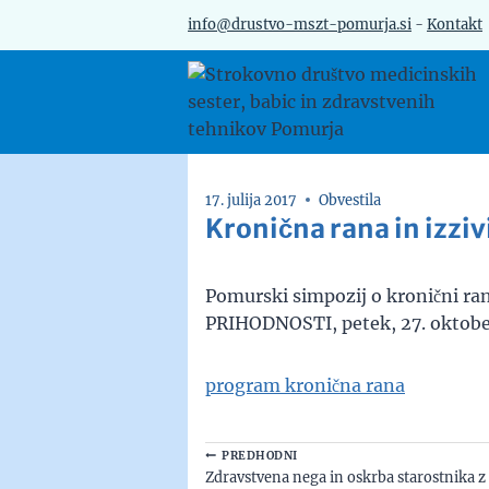
Skip
info@drustvo-mszt-pomurja.si
-
Kontakt
to
content
17. julija 2017
Obvestila
Kronična rana in izziv
Pomurski simpozij o kronični r
PRIHODNOSTI, petek, 27. oktob
program kronična rana
Navigacija
PREDHODNI
Zdravstvena nega in oskrba starostnika 
prispevka