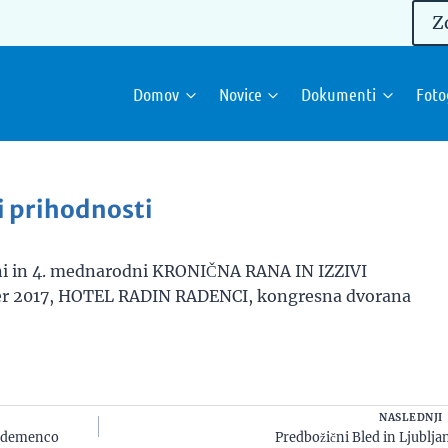
Z
Domov
Novice
Dokumenti
Foto
i prihodnosti
ani in 4. mednarodni KRONIČNA RANA IN IZZIVI
er 2017, HOTEL RADIN RADENCI, kongresna dvorana
NASLEDNJI
z demenco
Predbožični Bled in Ljublja