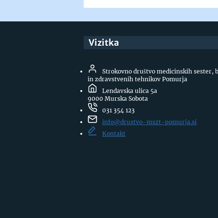
Vizitka
Strokovno društvo medicinskih sester, 
in zdravstvenih tehnikov Pomurja
Lendavska ulica 5a
9000 Murska Sobota
031 354 123
info@drustvo-mszt-pomurja.si
Kontakt