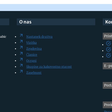
O nas
Ko
Pris
babic
Nastanek društva
Vizitka
Zgodovina
Članice
Organi
E-pr
Skupine za kakovostno starost
Zasebnost
Port
Proš