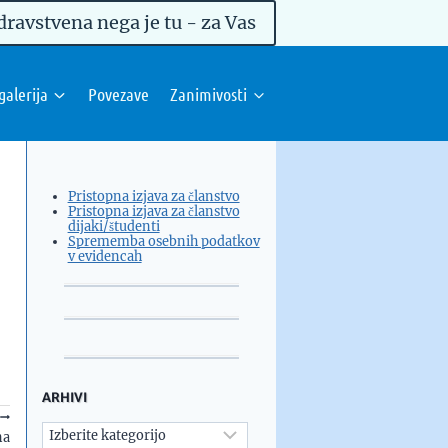
dravstvena nega je tu - za Vas
galerija
Povezave
Zanimivosti
Pristopna izjava za članstvo
Pristopna izjava za članstvo
dijaki/študenti
Sprememba osebnih podatkov
v evidencah
ARHIVI
Arhivi
na