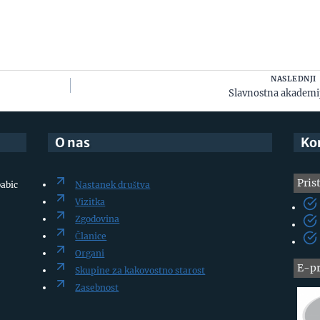
NASLEDNJI
Slavnostna akademi
O nas
Ko
Pris
babic
Nastanek društva
Vizitka
Zgodovina
Članice
Organi
E-pr
Skupine za kakovostno starost
Zasebnost