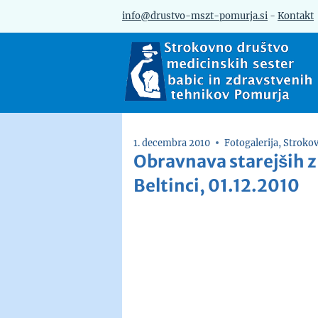
Skip
info@drustvo-mszt-pomurja.si
-
Kontakt
to
content
1. decembra 2010
Fotogalerija
,
Strokov
Obravnava starejših z
Beltinci, 01.12.2010