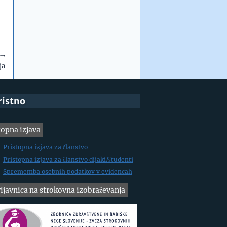
ja
ristno
topna izjava
Pristopna izjava za članstvo
Pristopna izjava za članstvo dijaki/študenti
Sprememba osebnih podatkov v evidencah
ijavnica na strokovna izobraževanja