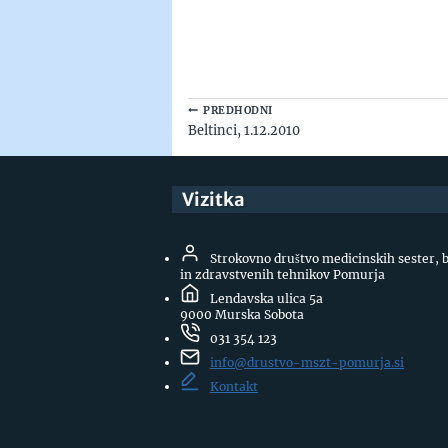
Navigacija
PREDHODNI
Beltinci, 1.12.2010
prispevka
Vizitka
Strokovno društvo medicinskih sester, 
in zdravstvenih tehnikov Pomurja
Lendavska ulica 5a
9000 Murska Sobota
031 354 123
info@drustvo-mszt-pomurja.si
Kontakt