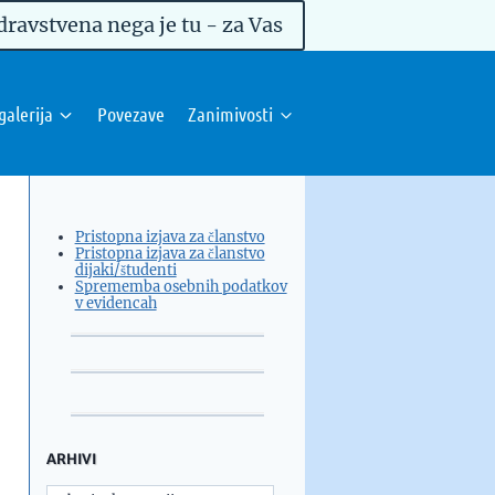
dravstvena nega je tu - za Vas
galerija
Povezave
Zanimivosti
Pristopna izjava za članstvo
Pristopna izjava za članstvo
dijaki/študenti
Sprememba osebnih podatkov
v evidencah
ARHIVI
Arhivi