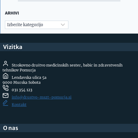
ARHIVI
Arhivi
Vizitka
Strokovno društvo medicinskih sester, babic in zdravstvenih
tehnikov Pomurja
Lendavska ulica 5a
9000 Murska Sobota
031 354 123
info@drustvo-mszt-pomurja.si
Kontakt
O nas