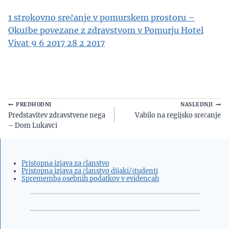
1 strokovno srečanje v pomurskem prostoru –
Okužbe povezane z zdravstvom v Pomurju Hotel
Vivat 9 6 2017 28 2 2017
Navigacija
PREDHODNI
NASLEDNJI
Predstavitev zdravstvene nega
Vabilo na regijsko srečanje
prispevka
– Dom Lukavci
Pristopna izjava za članstvo
Pristopna izjava za članstvo dijaki/študenti
Sprememba osebnih podatkov v evidencah