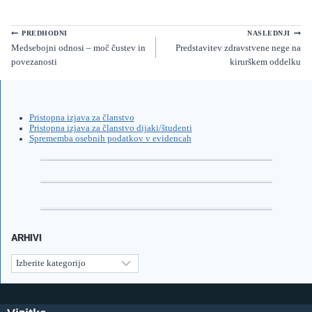
Navigacija
PREDHODNI
NASLEDNJI
Medsebojni odnosi – moč čustev in
Predstavitev zdravstvene nege na
prispevka
povezanosti
kirurškem oddelku
Pristopna izjava za članstvo
Pristopna izjava za članstvo dijaki/študenti
Sprememba osebnih podatkov v evidencah
ARHIVI
Arhivi