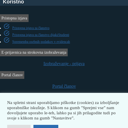
Koristno
Pristopna izjava
Pristopna izjava za članstvo
Pristopna izjava za članstvo dijaki/študenti
Sprememba osebnih podatkov v evidencah
E-prijavnica na strokovna izobraževanja
Izobraževanje - prijava
Portal članov
Portal članov
Prošnja za dodelitev sredstev
Na spletni strani uporabljamo piškotke (cookies) za izboljšanje
Prošnja za dodelitev sredstev za strokovno izpopolnjevanje
Prenos
uporabniške iskušnje. S klikom na gumb "Sprejmi vse" nam
dovoljujete uporabo le-teh, lahko pa si jih prilagodite tudi po
svoje s klikom na gumb "Nastavitve".