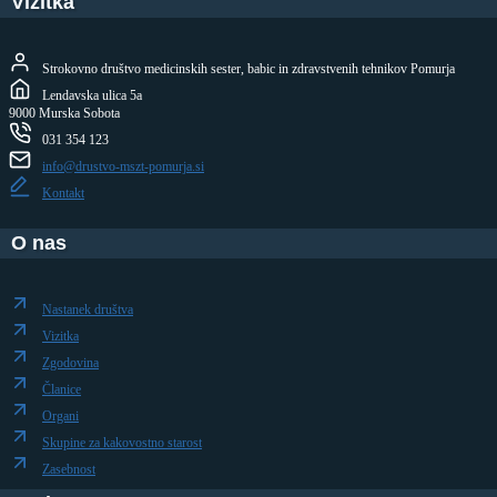
Vizitka
Strokovno društvo medicinskih sester, babic in zdravstvenih tehnikov Pomurja
Lendavska ulica 5a
9000 Murska Sobota
031 354 123
info@drustvo-mszt-pomurja.si
Kontakt
O nas
Nastanek društva
Vizitka
Zgodovina
Članice
Organi
Skupine za kakovostno starost
Zasebnost