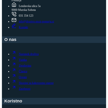
Pomurja
Lendavska ulica 5a
9000 Murska Sobota
031 354 123
info@drustvo-mszt-pomurja.si
Kontakt
O nas
Nastanek društva
Vizitka
Zgodovina
Članice
Organi
Skupine za kakovostno starost
Zasebnost
Koristno