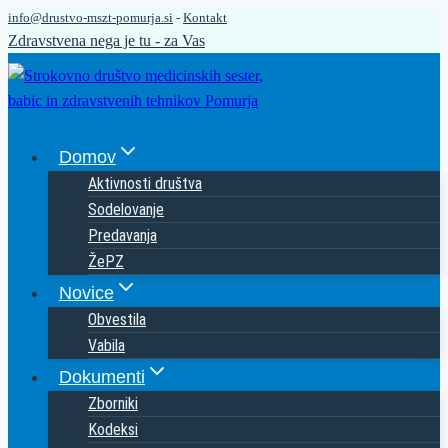
info@drustvo-mszt-pomurja.si
-
Kontakt
Skip
Zdravstvena nega je tu - za Vas
to
content
Domov
Aktivnosti društva
Sodelovanje
Predavanja
ŽePZ
Novice
Obvestila
Vabila
Dokumenti
Zborniki
Kodeksi