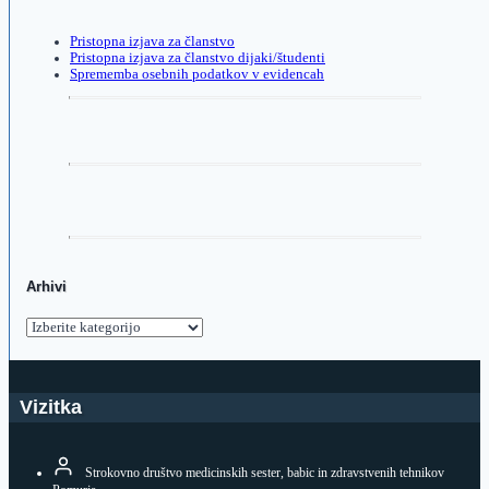
Pristopna izjava za članstvo
Pristopna izjava za članstvo dijaki/študenti
Sprememba osebnih podatkov v evidencah
Arhivi
Arhivi
Vizitka
Strokovno društvo medicinskih sester, babic in zdravstvenih tehnikov