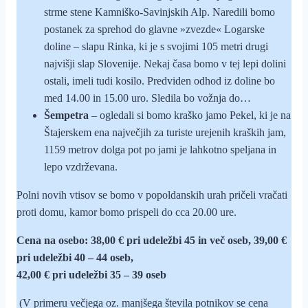
strme stene Kamniško-Savinjskih Alp. Naredili bomo
postanek za sprehod do glavne »zvezde« Logarske
doline – slapu Rinka, ki je s svojimi 105 metri drugi
najvišji slap Slovenije. Nekaj časa bomo v tej lepi dolini
ostali, imeli tudi kosilo. Predviden odhod iz doline bo
med 14.00 in 15.00 uro. Sledila bo vožnja do…
Šempetra
– ogledali si bomo kraško jamo Pekel, ki je na
Štajerskem ena največjih za turiste urejenih kraških jam,
1159 metrov dolga pot po jami je lahkotno speljana in
lepo vzdrževana.
Polni novih vtisov se bomo v popoldanskih urah pričeli vračati
proti domu, kamor bomo prispeli do cca 20.00 ure.
Cena na osebo: 38,00 € pri udeležbi 45 in več oseb, 39,00 €
pri udeležbi 40 – 44 oseb,
42,00 € pri udeležbi 35 – 39 oseb
(V primeru večjega oz. manjšega števila potnikov se cena