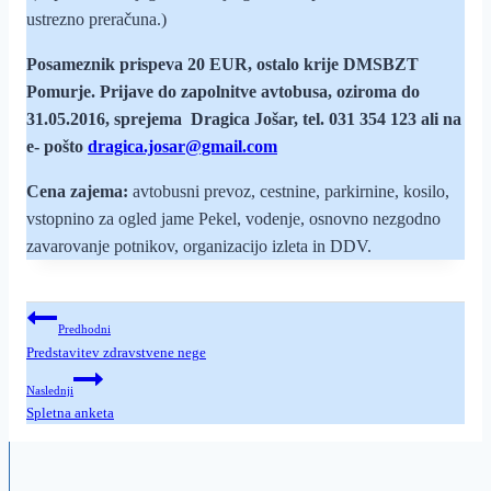
ustrezno preračuna.)
Posameznik prispeva 20 EUR, ostalo krije DMSBZT
Pomurje. Prijave do zapolnitve avtobusa, oziroma do
31.05.2016, sprejema Dragica Jošar, tel. 031 354 123 ali na
e- pošto
dragica.josar@gmail.com
Cena zajema:
avtobusni prevoz, cestnine, parkirnine, kosilo,
vstopnino za ogled jame Pekel, vodenje, osnovno nezgodno
zavarovanje potnikov, organizacijo izleta in DDV.
Navigacija
Predhodni
prispevka
Predstavitev zdravstvene nege
Naslednji
Spletna anketa