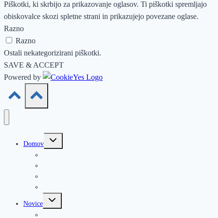
Piškotki, ki skrbijo za prikazovanje oglasov. Ti piškotki spremljajo
obiskovalce skozi spletne strani in prikazujejo povezane oglase.
Razno
Razno
Ostali nekategorizirani piškotki.
SAVE & ACCEPT
Powered by
Toggle
Domov
child
menu
Aktivnosti društva
Sodelovanje
Predavanja
ŽePZ
Toggle
Novice
child
menu
Obvestila