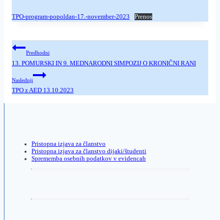
TPO-program-popoldan-17.-november-2023
Prenos
Navigacija
Predhodni
prispevka
13. POMURSKI IN 9. MEDNARODNI SIMPOZIJ O KRONIČNI RANI
Naslednji
TPO z AED 13.10.2023
Pristopna izjava za članstvo
Pristopna izjava za članstvo dijaki/študenti
Sprememba osebnih podatkov v evidencah