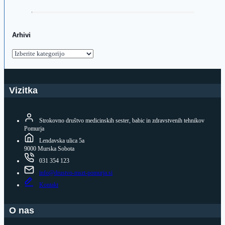
Arhivi
Arhivi
Vizitka
Strokovno društvo medicinskih sester, babic in zdravstvenih tehnikov
Pomurja
Lendavska ulica 5a
9000 Murska Sobota
031 354 123
info@drustvo-mszt-pomurja.si
Kontakt
O nas