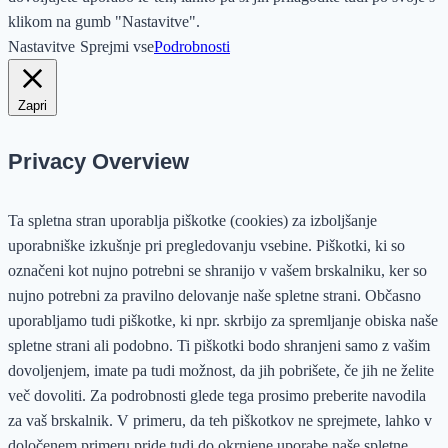
klikom na gumb "Nastavitve".
Nastavitve
Sprejmi vse
Podrobnosti
Zapri
Privacy Overview
Ta spletna stran uporablja piškotke (cookies) za izboljšanje
uporabniške izkušnje pri pregledovanju vsebine. Piškotki, ki so
označeni kot nujno potrebni se shranijo v vašem brskalniku, ker so
nujno potrebni za pravilno delovanje naše spletne strani. Občasno
uporabljamo tudi piškotke, ki npr. skrbijo za spremljanje obiska naše
spletne strani ali podobno. Ti piškotki bodo shranjeni samo z vašim
dovoljenjem, imate pa tudi možnost, da jih pobrišete, če jih ne želite
več dovoliti. Za podrobnosti glede tega prosimo preberite navodila
za vaš brskalnik. V primeru, da teh piškotkov ne sprejmete, lahko v
določenem primeru pride tudi do okrnjene uporabe naše spletne