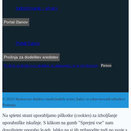
Izobraževanje - prijava
Portal članov
Portal članov
Prošnja za dodelitev sredstev
Prošnja za dodelitev sredstev za strokovno izpopolnjevanje
Prenos
© 2026 Strokovno društvo medicinskih sester, babic in zdravstvenih tehnikov
Pomurja
Na spletni strani uporabljamo piškotke (cookies) za izboljšanje
uporabniške iskušnje. S klikom na gumb "Sprejmi vse" nam
dovoljujete uporabo le-teh, lahko pa si jih prilagodite tudi po svoje s