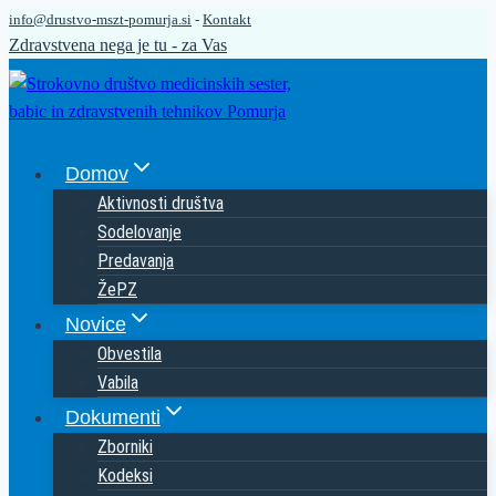
info@drustvo-mszt-pomurja.si
-
Kontakt
Skip
Zdravstvena nega je tu - za Vas
to
content
Domov
Aktivnosti društva
Sodelovanje
Predavanja
ŽePZ
Novice
Obvestila
Vabila
Dokumenti
Zborniki
Kodeksi