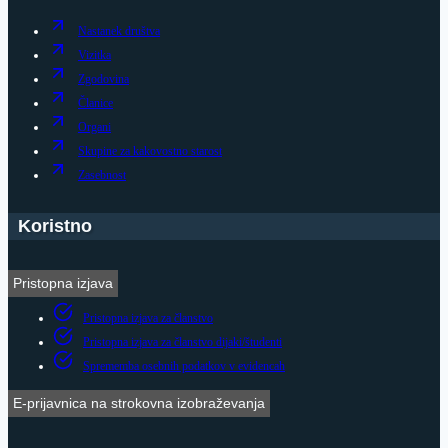
Nastanek društva
Vizitka
Zgodovina
Članice
Organi
Skupine za kakovostno starost
Zasebnost
Koristno
Pristopna izjava
Pristopna izjava za članstvo
Pristopna izjava za članstvo dijaki/študenti
Sprememba osebnih podatkov v evidencah
E-prijavnica na strokovna izobraževanja