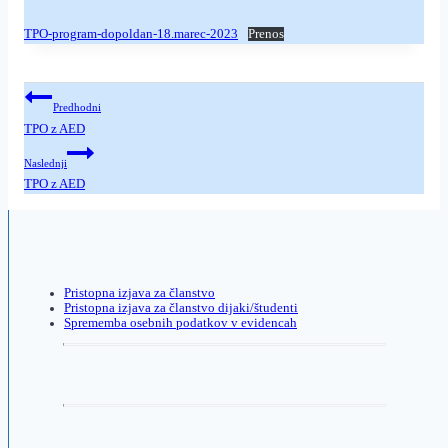
TPO-program-dopoldan-18.marec-2023
Prenos
Navigacija
Predhodni
prispevka
TPO z AED
Naslednji
TPO z AED
Pristopna izjava za članstvo
Pristopna izjava za članstvo dijaki/študenti
Sprememba osebnih podatkov v evidencah