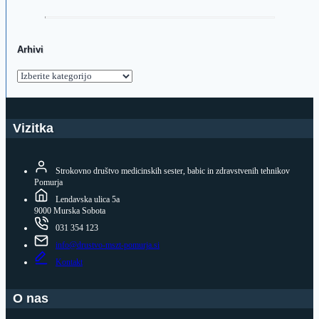
Arhivi
Arhivi
Vizitka
Strokovno društvo medicinskih sester, babic in zdravstvenih tehnikov
Pomurja
Lendavska ulica 5a
9000 Murska Sobota
031 354 123
info@drustvo-mszt-pomurja.si
Kontakt
O nas