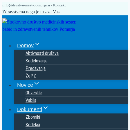
info@drustvo-mszt-pomurja.si
-
Kontakt
Skip
Zdravstvena nega je tu - za Vas
to
content
Domov
Aktivnosti društva
Sodelovanje
Predavanja
ŽePZ
Novice
Obvestila
Vabila
Dokumenti
Zborniki
Kodeksi