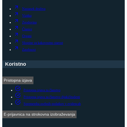
Nastanek društva
Vizitka
Zgodovina
Članice
Organi
Skupine za kakovostno starost
Zasebnost
Koristno
Pristopna izjava
Pristopna izjava za članstvo
Pristopna izjava za članstvo dijaki/študenti
Sprememba osebnih podatkov v evidencah
E-prijavnica na strokovna izobraževanja