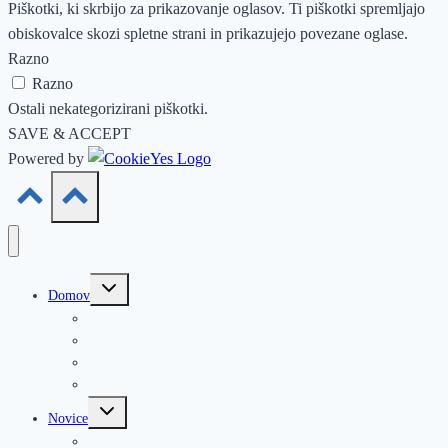
Piškotki, ki skrbijo za prikazovanje oglasov. Ti piškotki spremljajo
obiskovalce skozi spletne strani in prikazujejo povezane oglase.
Razno
Razno
Ostali nekategorizirani piškotki.
SAVE & ACCEPT
Powered by
Toggle
Domov
child
menu
Aktivnosti društva
Sodelovanje
Predavanja
ŽePZ
Toggle
Novice
child
menu
Obvestila