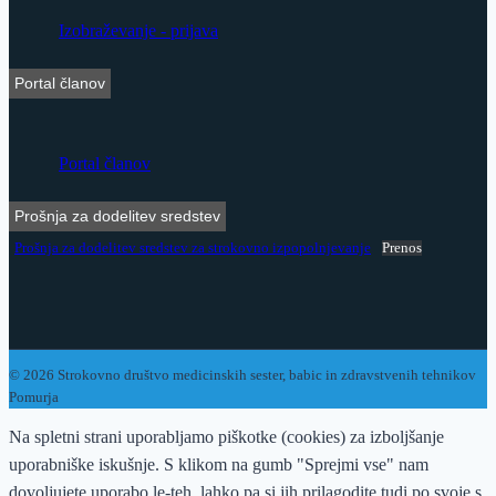
Izobraževanje - prijava
Portal članov
Portal članov
Prošnja za dodelitev sredstev
Prošnja za dodelitev sredstev za strokovno izpopolnjevanje
Prenos
© 2026 Strokovno društvo medicinskih sester, babic in zdravstvenih tehnikov
Pomurja
Na spletni strani uporabljamo piškotke (cookies) za izboljšanje
uporabniške iskušnje. S klikom na gumb "Sprejmi vse" nam
dovoljujete uporabo le-teh, lahko pa si jih prilagodite tudi po svoje s