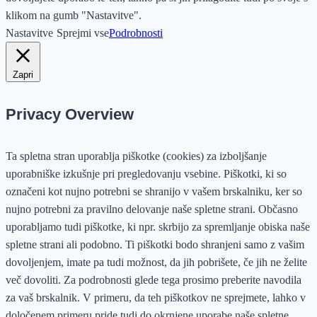
klikom na gumb "Nastavitve".
Nastavitve
Sprejmi vse
Podrobnosti
Zapri
Privacy Overview
Ta spletna stran uporablja piškotke (cookies) za izboljšanje
uporabniške izkušnje pri pregledovanju vsebine. Piškotki, ki so
označeni kot nujno potrebni se shranijo v vašem brskalniku, ker so
nujno potrebni za pravilno delovanje naše spletne strani. Občasno
uporabljamo tudi piškotke, ki npr. skrbijo za spremljanje obiska naše
spletne strani ali podobno. Ti piškotki bodo shranjeni samo z vašim
dovoljenjem, imate pa tudi možnost, da jih pobrišete, če jih ne želite
več dovoliti. Za podrobnosti glede tega prosimo preberite navodila
za vaš brskalnik. V primeru, da teh piškotkov ne sprejmete, lahko v
določenem primeru pride tudi do okrnjene uporabe naše spletne