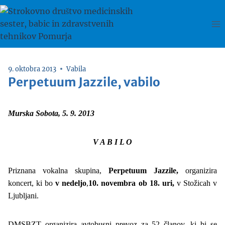
Skip
to
content
9. oktobra 2013
Vabila
Perpetuum Jazzile, vabilo
Murska Sobota, 5. 9. 2013
V A B I L O
Priznana vokalna skupina,
Perpetuum Jazzile,
organizira
koncert, ki bo
v nedeljo
,
10. novembra ob 18. uri,
v Stožicah v
Ljubljani.
DMSBZT organizira avtobusni prevoz za 52 članov, ki bi se