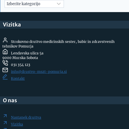
Arhivi
Vizitka
Strokovno društvo medicinskih sester, babic in zdravstvenih
tehnikov Pomurja
Lendavska ulica 5a
9000 Murska Sobota
031 354 123
info@drustvo-mszt-pomurja.si
Kontakt
O nas
Nastanek društva
Vizitka