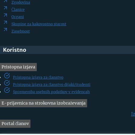
Zgodovina
Članice
Organi
Skupine za kakovostno starost
Zasebnost
Koristno
Pristopna izjava
Pristopna izjava za članstvo
Pristopna izjava za članstvo dijaki/študenti
Sprememba osebnih podatkov v evidencah
E-prijavnica na strokovna izobraževanja
I
Portal članov