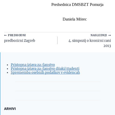
Predsednica DMSBZT Pomurja
Daniela Mörec
Navigacija
PREDHODNI
NASLEDNJI
predbožični Zagreb
4. simpozij o kronični rani
prispevka
2013
Pristopna izjava za članstvo
Pristopna izjava za članstvo dijaki/študenti
Sprememba osebnih podatkov v evidencah
ARHIVI